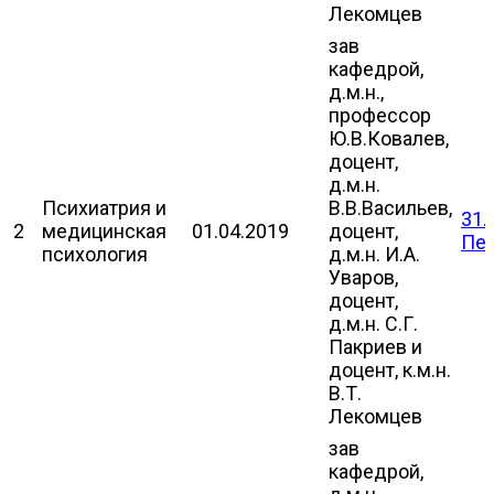
Лекомцев
зав
кафедрой,
д.м.н.,
профессор
Ю.В.Ковалев,
доцент,
д.м.н.
Психиатрия и
В.В.Васильев,
31.
2
медицинская
01.04.2019
доцент,
Пе
психология
д.м.н. И.А.
Уваров,
доцент,
д.м.н. С.Г.
Пакриев и
доцент, к.м.н.
В.Т.
Лекомцев
зав
кафедрой,