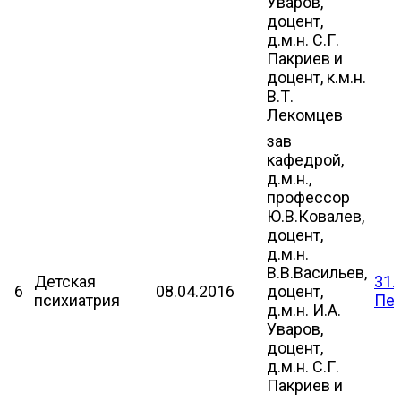
Уваров,
доцент,
д.м.н. С.Г.
Пакриев и
доцент, к.м.н.
В.Т.
Лекомцев
зав
кафедрой,
д.м.н.,
профессор
Ю.В.Ковалев,
доцент,
д.м.н.
В.В.Васильев,
Детская
31.
6
08.04.2016
доцент,
психиатрия
Пе
д.м.н. И.А.
Уваров,
доцент,
д.м.н. С.Г.
Пакриев и