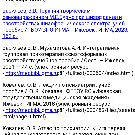
Васильев, В.В. Терапия творческим
самовыражением М.Е.Бурно при шизофрении и
расстройствах шизофренического спектра: учеб.
пособие / ГБОУ ВПО ИГМА. - Ижевск : ИГМА, 2023. -
162 с.
Васильев В. В., Мухаметова А.И. Интегративная
групповая психотерапия соматоформных
расстройств: учебное пособие / Сост.. – Ижевск,
2021. – 44 с. (электронный ресурс
-
http://medbibl.igma.ru
:81/fulltext/000604/index.html)
Ковалев, Ю. В. Лекции по психиатрии : учеб.
пособие / Ю. В. Ковалев ; ФГБОУ ВО «Ижевская
государственная медицинская академия». -
Ижевск : ИГМА, 2018 (электронный ресурс
-
http://medbibl.igma.ru
:81/fulltext/000483/files/asset
html/page-1.html)
Ковалев Ю. В. Атлас по психиатрии. Книга первая.
Общая психопатология. М.: Издательский дом