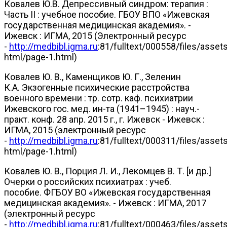
Ковалев Ю.В. Депрессивный синдром: терапия :
Часть II : учебное пособие. ГБОУ ВПО «Ижевская
государственная медицинская академия». -
Ижевск : ИГМА, 2015 (Электронный ресурс
-
http://medbibl.igma.ru
:81/fulltext/000558/files/asset
html/page-1.html)
Ковалев Ю. В., Каменщиков Ю. Г., Зеленин
К.А. Экзогенные психические расстройства
военного времени : тр. сотр. каф. психиатрии
Ижевского гос. мед. ин-та (1941–1945) : науч.-
практ. конф. 28 апр. 2015 г., г. Ижевск - Ижевск :
ИГМА, 2015 (электронный ресурс
-
http://medbibl.igma.ru
:81/fulltext/000311/files/asset
html/page-1.html)
Ковалев Ю. В., Порция Л. И., Лекомцев В. Т. [и др.]
Очерки о российских психиатрах : учеб.
пособие. ФГБОУ ВО «Ижевская государственная
медицинская академия». - Ижевск : ИГМА, 2017
(электронный ресурс
-
http://medbibl.igma.ru
:81/fulltext/000463/files/asset