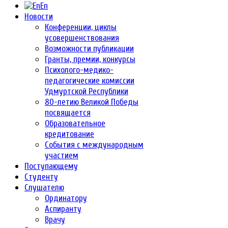
En
Новости
Конференции, циклы
усовершенствования
Возможности публикации
Гранты, премии, конкурсы
Психолого-медико-
педагогические комиссии
Удмуртской Республики
80-летию Великой Победы
посвящается
Образовательное
кредитование
События с международным
участием
Поступающему
Студенту
Слушателю
Ординатору
Аспиранту
Врачу