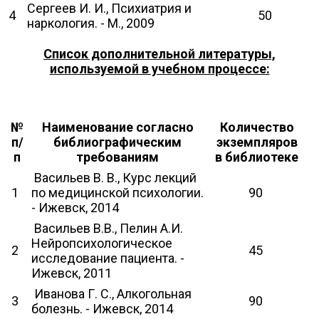
Сергеев И. И., Психиатрия и
4
50
наркология. - М., 2009
Список дополнительной литературы,
используемой в учебном процессе:
№
Наименование согласно
Количество
п/
библиографическим
экземпляров
п
требованиям
в библиотеке
Васильев В. В., Курс лекций
1
по медицинской психологии.
90
- Ижевск, 2014
Васильев В.В., Пелин А.И.
Нейропсихологическое
2
45
исследование пациента. -
Ижевск, 2011
Иванова Г. С., Алкогольная
3
90
болезнь. - Ижевск, 2014