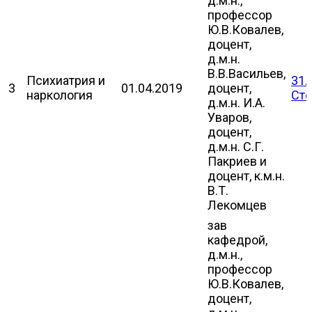
д.м.н.,
профессор
Ю.В.Ковалев,
доцент,
д.м.н.
В.В.Васильев,
Психиатрия и
31.
3
01.04.2019
доцент,
наркология
Сто
д.м.н. И.А.
Уваров,
доцент,
д.м.н. С.Г.
Пакриев и
доцент, к.м.н.
В.Т.
Лекомцев
зав
кафедрой,
д.м.н.,
профессор
Ю.В.Ковалев,
доцент,