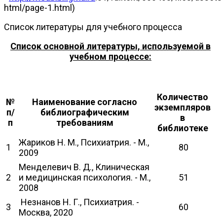
html/page-1.html)
Список литературы для учебного процесса
Список основной литературы, используемой в
учебном процессе:
Количество
№
Наименование согласно
экземпляров
п/
библиографическим
в
п
требованиям
библиотеке
Жариков Н. М., Психиатрия. - М.,
1
80
2009
Менделевич В. Д., Клиническая
2
и медицинская психология. - М.,
51
2008
Незнанов Н. Г., Психиатрия. -
3
60
Москва, 2020