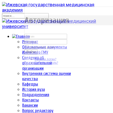
р
Авторизация
Ректорат
Официальные документы
Запомнить меня
Ижевского ГМУ
Войти
Сведения об
Забыли логин?
образовательной
Забыли пароль?
организации
Внутренняя система оценки
качества
Кафедры
История вуза
Подразделения
Контакты
Вакансии
Вопрос редактору