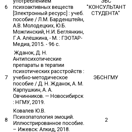
употреблением
ЭБС
6
психоактивных веществ
"КОНСУЛЬТАНТ
[Электронный ресурс] : учеб.
СТУДЕНТА"
пособие / Л.М. Барденштейн,
А.В. Молодецких, Ю.Б.
Можгинский, Н.И. Беглянкин,
Г.А. Алёшкина, - М. : ГЭОТАР-
Медиа, 2015. - 96 с.
Жданок, Д. Н.
Антипсихотические
препараты в терапии
психотических расстройств :
7
учебно-методическое
ЭБСНГМУ
пособие / Д. Н. Жданок, А. М.
Карпушкин, А. А.
Овчинников. — Новосибирск
: НГМУ, 2019.
Ковалев Ю.В.
Психопатология эмоций.
8
2
Иллюстрированное пособие.
– Ижевск: Алкид, 2018.