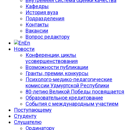
Внутренняя система оценки качества
Кафедры
История вуза
Подразделения
Контакты
Вакансии
Вопрос редактору
En
Новости
Конференции, циклы
усовершенствования
Возможности публикации
Гранты, премии, конкурсы
Психолого-медико-педагогические
комиссии Удмуртской Республики
80-летию Великой Победы посвящается
Образовательное кредитование
События с международным участием
Поступающему
Студенту
Слушателю
Ординатору