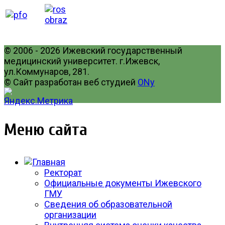
© 2006 - 2026 Ижевский государственный
медицинский университет. г.Ижевск,
ул.Коммунаров, 281.
© Сайт разработан веб студией
ONy
Меню сайта
Ректорат
Официальные документы Ижевского
ГМУ
Сведения об образовательной
организации