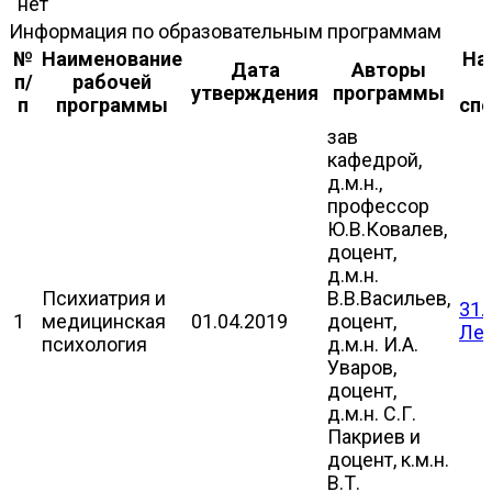
нет
Информация по образовательным программам
№
Наименование
На
Дата
Авторы
п/
рабочей
утверждения
программы
п
программы
сп
зав
кафедрой,
д.м.н.,
профессор
Ю.В.Ковалев,
доцент,
д.м.н.
Психиатрия и
В.В.Васильев,
31.
1
медицинская
01.04.2019
доцент,
Леч
психология
д.м.н. И.А.
Уваров,
доцент,
д.м.н. С.Г.
Пакриев и
доцент, к.м.н.
В.Т.