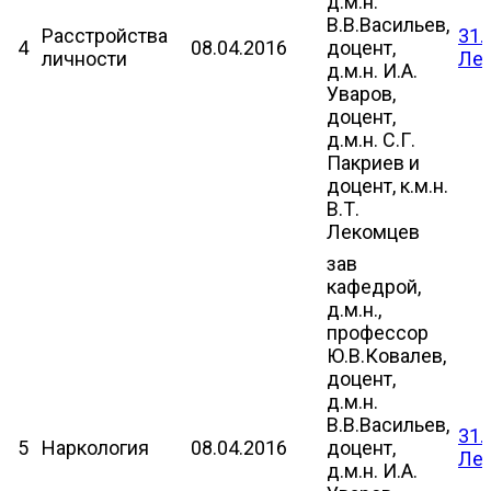
д.м.н.
В.В.Васильев,
Расстройства
31.
4
08.04.2016
доцент,
личности
Леч
д.м.н. И.А.
Уваров,
доцент,
д.м.н. С.Г.
Пакриев и
доцент, к.м.н.
В.Т.
Лекомцев
зав
кафедрой,
д.м.н.,
профессор
Ю.В.Ковалев,
доцент,
д.м.н.
В.В.Васильев,
31.
5
Наркология
08.04.2016
доцент,
Леч
д.м.н. И.А.