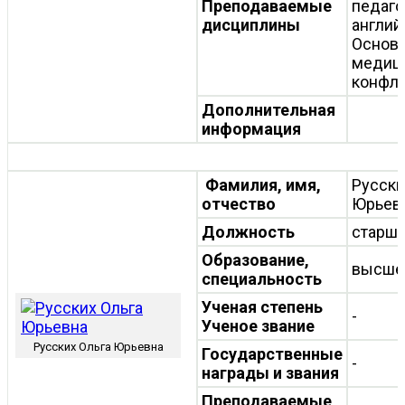
Преподаваемые
педаго
дисциплины
англий
Основ
медиц
конфли
Дополнительная
информация
Фамилия, имя,
Русски
отчество
Юрьев
Должность
старши
Образование,
высше
специальность
Ученая степень
-
Ученое звание
Русских Ольга Юрьевна
Государственные
-
награды и звания
Преподаваемые