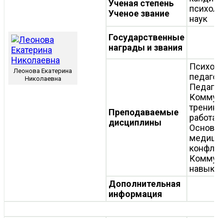
Ученая степень
психол
Ученое звание
наук
Государственные
награды и звания
Психол
Леонова Екатерина
педаго
Николаевна
Педаго
Комму
тренин
Преподаваемые
работа
дисциплины
Основ
медиц
конфли
Комму
навыки
Дополнительная
информация