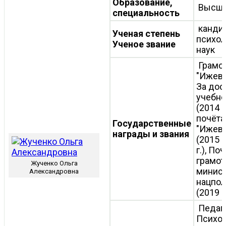
Образование,
Высш
специальность
канди
Ученая степень
психол
Ученое звание
наук
Грамо
"Ижевс
За дос
учебно
(2014 г
почёта
Государственные
"Ижевс
награды и звания
(2015 г
г.), По
грамот
Жученко Ольга
минист
Александровна
нацпол
(2019 г
Педаго
Психол