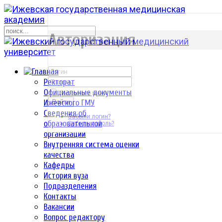
р
Авторизация
Ректорат
Официальные документы
Запомнить меня
Ижевского ГМУ
Войти
Сведения об
Забыли логин?
образовательной
Забыли пароль?
организации
Внутренняя система оценки
качества
Кафедры
История вуза
Подразделения
Контакты
Вакансии
Вопрос редактору