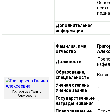
Основы
психол
педиа
Дополнительная
информация
Фамилия, имя,
Григор
отчество
Алекс
Препо
Должность
кафед
Образование,
Высше
специальность
Ученая степень
-
Ученое звание
Григорьева Галина
Алексеевна
Государственные
-
награды и звания
Преподаваемые
Психо