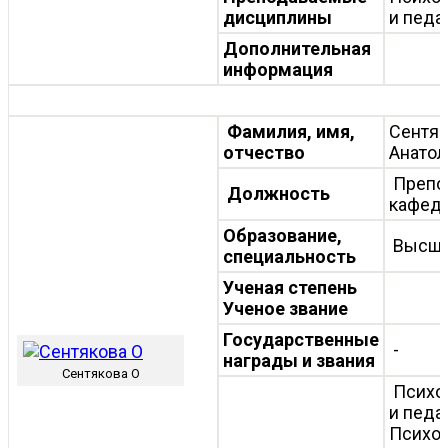
дисциплины
и педа
Дополнительная
информация
Фамилия, имя,
Сентяк
отчество
Анатол
Препо
Должность
кафед
Образование,
Высш
специальность
Ученая степень
Ученое звание
Государственные
-
награды и звания
Сентякова О
Психо
и педа
Психол