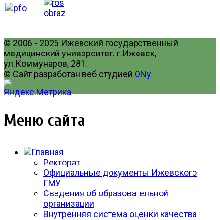
© 2006 - 2026 Ижевский государственный
медицинский университет. г.Ижевск,
ул.Коммунаров, 281.
© Сайт разработан веб студией
ONy
Меню сайта
Ректорат
Официальные документы Ижевского
ГМУ
Сведения об образовательной
организации
Внутренняя система оценки качества