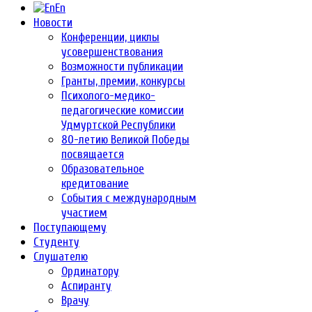
En
Новости
Конференции, циклы
усовершенствования
Возможности публикации
Гранты, премии, конкурсы
Психолого-медико-
педагогические комиссии
Удмуртской Республики
80-летию Великой Победы
посвящается
Образовательное
кредитование
События с международным
участием
Поступающему
Студенту
Слушателю
Ординатору
Аспиранту
Врачу