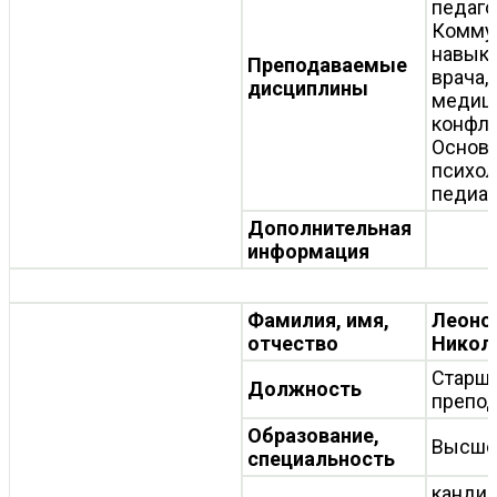
педаго
Комму
навык
Преподаваемые
врача,
дисциплины
медиц
конфли
Основ
психол
педиа
Дополнительная
информация
Фамилия, имя,
Леоно
отчество
Никол
Старш
Должность
препод
Образование,
Высше
специальность
канди