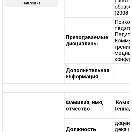
работн
Павловна
образо
(2008 г
Психол
педаго
Педаго
Преподаваемые
Комму
дисциплины
тренин
медиц
конфли
Дополнительная
информация
Фамилия, имя,
Комко
отчество
Генна
доцент
Должность
декана