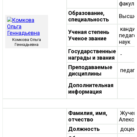
факуль
Образование,
Высше
специальность
канди
Ученая степень
педаго
Ученое звание
Комкова Ольга
наук
Геннадьевна
Государственные
-
награды и звания
Преподаваемые
педаго
дисциплины
Дополнительная
информация
Фамилия, имя,
Жучен
отчество
Алекс
Должность
доцен