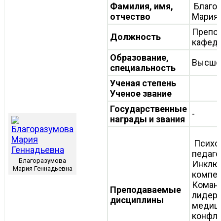
Фамилия, имя,
Благо
отчество
Мария 
Препо
Должность
кафед
Образование,
Высше
специальность
Ученая степень
Ученое звание
Государственные
-
награды и звания
Психол
педаго
Благоразумова
Инклю
Мария Геннадьевна
компет
Команл
Преподаваемые
лидерс
дисциплины
медиц
конфли