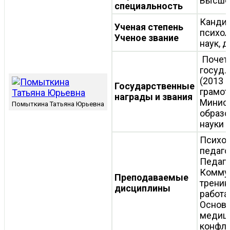
Высше
специальность
Канди
Ученая степень
психол
Ученое звание
наук, 
Почетн
госуд.
(2013 г
Государственные
грамот
награды и звания
Минис
Помыткина Татьяна Юрьевна
образо
науки 
Психол
педаго
Педаго
Комму
Преподаваемые
тренин
дисциплины
работа
Основ
медиц
конфли