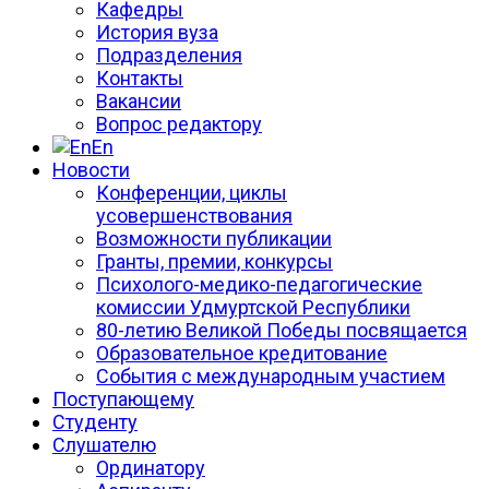
Кафедры
История вуза
Подразделения
Контакты
Вакансии
Вопрос редактору
En
Новости
Конференции, циклы
усовершенствования
Возможности публикации
Гранты, премии, конкурсы
Психолого-медико-педагогические
комиссии Удмуртской Республики
80-летию Великой Победы посвящается
Образовательное кредитование
События с международным участием
Поступающему
Студенту
Слушателю
Ординатору