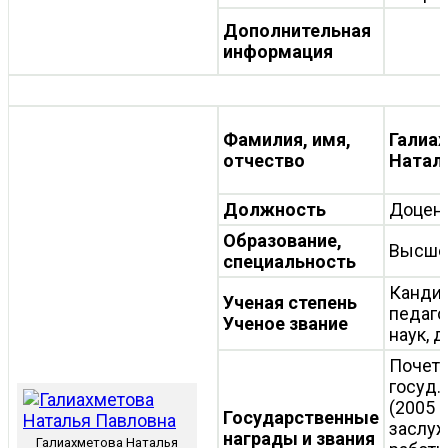
Дополнительная
информация
Фамилия, имя,
Галиа
отчество
Натал
Должность
Доцен
Образование,
Высше
специальность
Канди
Ученая степень
педаго
Ученое звание
наук, 
Почетн
госуд.
(2005 г.
Государственные
заслу
награды и звания
Галиахметова Наталья