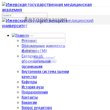
р
Авторизация
Ректорат
Официальные документы
Запомнить меня
Ижевского ГМУ
Войти
Сведения об
Забыли логин?
образовательной
Забыли пароль?
организации
Внутренняя система оценки
качества
Кафедры
История вуза
Подразделения
Контакты
Вакансии
Вопрос редактору