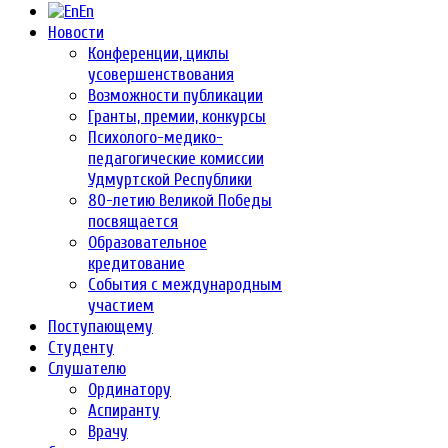
En
Новости
Конференции, циклы
усовершенствования
Возможности публикации
Гранты, премии, конкурсы
Психолого-медико-
педагогические комиссии
Удмуртской Республики
80-летию Великой Победы
посвящается
Образовательное
кредитование
События с международным
участием
Поступающему
Студенту
Слушателю
Ординатору
Аспиранту
Врачу